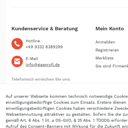
Kundenservice & Beratung
Mein Konto
Hotline
Anmelden
+49 9332 8389299
Registrieren
Merkliste
E-Mail
info@gasprofi.de
Sie sind Firmen
Telefonisch erreichen Sie uns:
Montag bis Freitag 09:00 bis 22:00 Uhr
Auf unserer Webseite kommen technisch notwendige Cookies (
einwilligungsbedürftige Cookies zum Einsatz. Erstere dienen
einwilligungsbedürftigen Cookies haben verschiedene Zwecke 
© 202
Webseitennutzung attraktiver zu gestalten. Sofern Sie die zu
gemäß Art. 6 Abs. 1 lit. a DS-GVO, § 25 Abs. 1 TDDDG erforderl
Aufruf des Consent-Banners mit Wirkung für die Zukunft wi