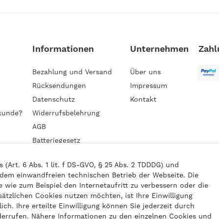
Informationen
Unternehmen
Zahl
Bezahlung und Versand
Über uns
Rücksendungen
Impressum
Datenschutz
Kontakt
kunde?
Widerrufsbelehrung
AGB
Batteriegesetz
Barrierefreiheitserklärung
Art. 6 Abs. 1 lit. f DS-GVO, § 25 Abs. 2 TDDDG) und
 dem einwandfreien technischen Betrieb der Webseite. Die
wie zum Beispiel den Internetaufritt zu verbessern oder die
6 gasprofi / Alle Preise sind inkl. geseztl. Mehrwertsteuer und zzgl.
Versand
sätzlichen Cookies nutzen möchten, ist Ihre Einwilligung
powered by
createyourtemplate
ich. Ihre erteilte Einwilligung können Sie jederzeit durch
derrufen. Nähere Informationen zu den einzelnen Cookies und