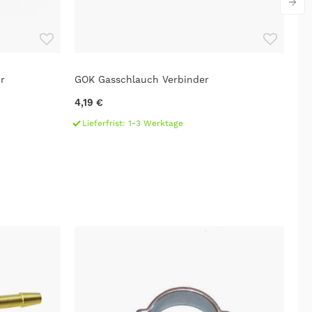
r
GOK Gasschlauch Verbinder
GO
ÜM
4,19 €
17
Lieferfrist: 1-3 Werktage
L