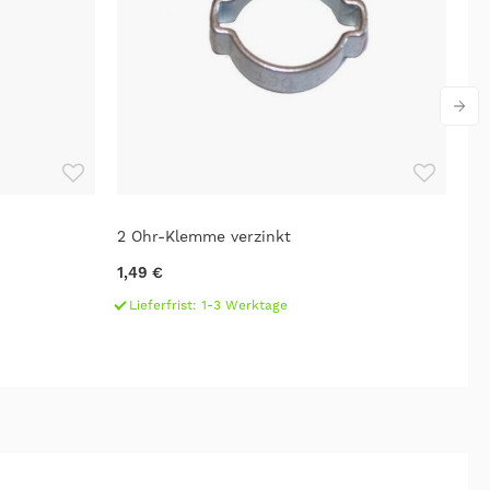
2 Ohr-Klemme verzinkt
GO
1,49 €
4,
Lieferfrist: 1-3 Werktage
L